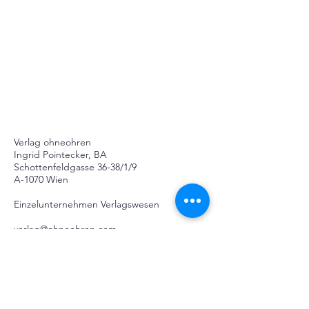
Verlag ohneohren
Ingrid Pointecker, BA
Schottenfeldgasse 36-38/1/9
A-1070 Wien
Einzelunternehmen Verlagswesen
verlag@ohneohren.com
+43 650 752 8532
(Telefon nicht durchgehend
besetzt)
Mitglied bei:
WKÖ Wien
Frau in der Wirtschaft