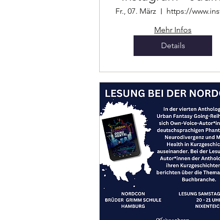
und Christian Vog
Fr., 07. März
Mehr Infos
Details