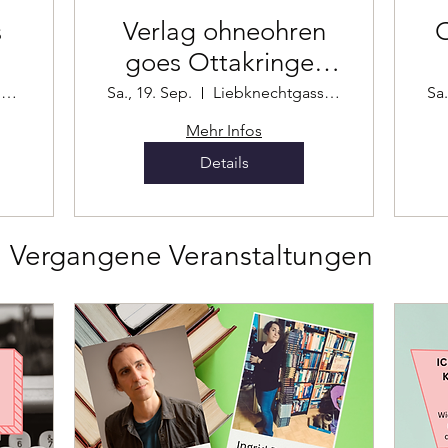
s
Verlag ohneohren
O
goes Ottakringer
Buchmarkt
https://discord.gg/8wBHZVzhS?event=15301687
Sa., 19. Sep.
Liebknechtgasse 32
Sa.
Mehr Infos
Details
Vergangene Veranstaltungen