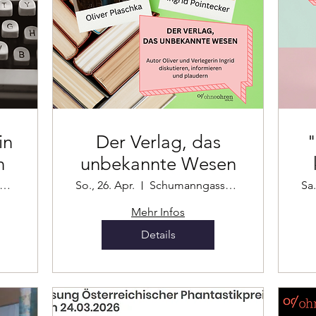
in
Der Verlag, das
"
n
unbekannte Wesen
chumanngasse 101
So., 26. Apr.
Schumanngasse 101
Sa.
Mehr Infos
Details