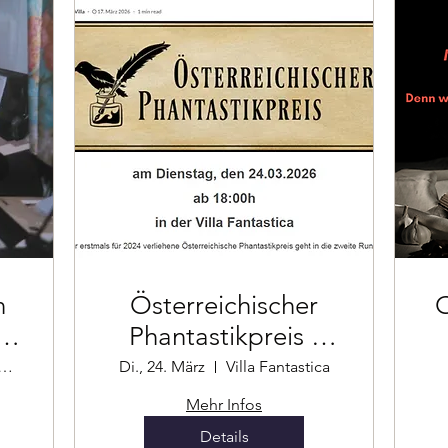
n
Österreichischer
O
n
Phantastikpreis -
Lesung Shortlist
umanngasse 101
Di., 24. März
Villa Fantastica
Mehr Infos
Details