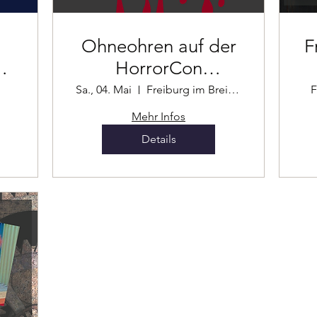
Ohneohren auf der
Fra
i
HorrorCon
Germany
Sa., 04. Mai
Freiburg im Breisgau
F
Mehr Infos
Details