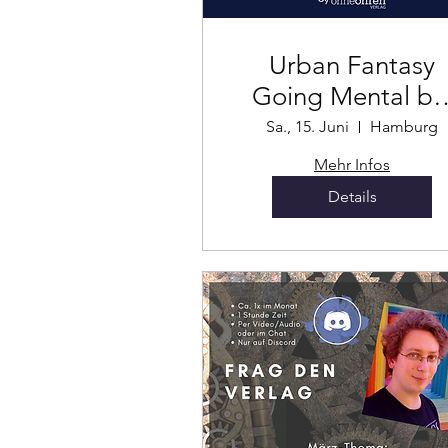
Urban Fantasy
Going Mental be
der Nordcon
Sa., 15. Juni
Hamburg
Mehr Infos
Details