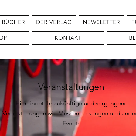
BÜCHER
DER VERLAG
NEWSLETTER
F
OP
KONTAKT
B
Veranstaltungen
Hier findet ihr zukünftige und vergangene
Veranstaltungen wie Messen, Lesungen und ande
Events