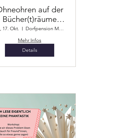
hneohren auf der
Bücher(t)räume
Buchmesse
, 17. Okt.
Dorfpension Mariahilfberg
Mehr Infos
Details