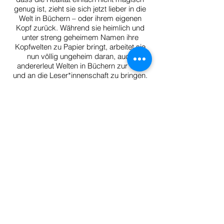
genug ist, zieht sie sich jetzt lieber in die
Welt in Büchern – oder ihrem eigenen
Kopf zurück. Während sie heimlich und
unter streng geheimem Namen ihre
Kopfwelten zu Papier bringt, arbeitet sie
nun völlig ungeheim daran, auch
andererleut Welten in Büchern zur Welt
und an die Leser*innenschaft zu bringen.
Birgit unterstützt den Verlag u.a. mit
Recherchen, redaktioneller Arbeit im
Social Media-Bereich, Lesekapazität und
im Kontakt mit Blogger*innen und
anderen Buchinteressierten.