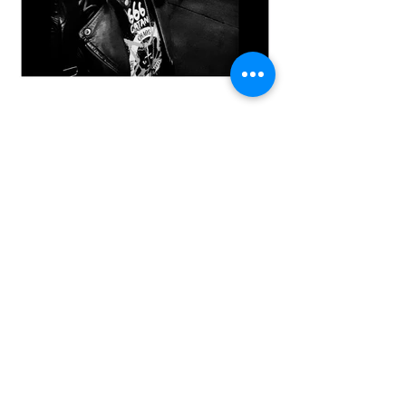
In der Nähe von Wien wohnt Faye Hell
(Schriftstellerin, Filmhistorikerin und freie
Journalistin) in einem Haus zwischen Wald
und Friedhof. Die Katzenfanatikerin
beschäftigt sich bevorzugt mit den
düsteren Gefilden von Kunst, Kultur und
Gesellschaft und ist immer auf der Suche
nach Werken, die sie herausfordern und
vielleicht sogar ein kleines bisschen
quälen.
Ihre Diplomarbeit hat sie im Fachbereich