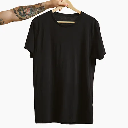
E-BOOK: Schw̶einwerfer in der M̶Nacht
E-BOOK: Schw̶einwerfer in der M̶Nacht
Kleine Fehler verändern Welten
Art.-Nr. 978-3-903296-73-2
€4.99
Jetzt kaufen
NEU