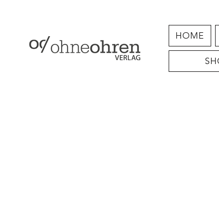
HOME
SH
E-Books
Shop
/
E-Books
Verfeinern nach
Ordnen nach
Filter
Alles löschen
Filter
Alles löschen
Artikel anzeigen
Artikel anzeigen
NEU